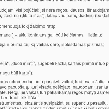
jami visi pojūčiai: jei nėra regos, klausos, išnaudojami t
 žaidimų („tik tu ir aš“), kitaip vadinamų diadinių (be dai
omenduoja tokį žaidimo ratą:
 mane“) – akių kontaktas gali būti keičiamas lietimu;
ija ir priima tai, ką vaikas daro, išplėsdamas jo žinias;
ė“, „duoti ir imti“, sugebėti kažką kartais priimti ir tuo p
agu būti kartu“).
iams rekomenduojama pasakyti vaikui, kad esate šalia jo
 savo papuošalą, kurį visada nešiojate, naudodami „ranka a
ate. Netgi, jei vaikas turi pakankamai regos matyti asmen
endrauti taktiliškai.
strumentas, leidžiantis susipažinti su supančiu pasauliu
iekti, kad vaikų rankos žaidimų metu (ir ne tik) būtų smals