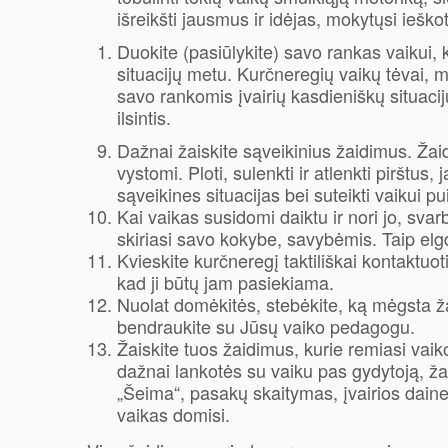
išreikšti jausmus ir idėjas, mokytųsi ieškoti
Duokite (pasiūlykite) savo rankas vaikui, k
situacijų metu. Kurčneregių vaikų tėvai, m
savo rankomis įvairių kasdieniškų situacij
ilsintis.
Dažnai žaiskite sąveikinius žaidimus. Žaidi
vystomi. Ploti, sulenkti ir atlenkti pirštus, j
sąveikines situacijas bei suteikti vaikui 
Kai vaikas susidomi daiktu ir nori jo, svar
skiriasi savo kokybe, savybėmis. Taip elgda
Kvieskite kurčneregį taktiliškai kontaktuot
kad ji būtų jam pasiekiama.
Nuolat domėkitės, stebėkite, ką mėgsta žai
bendraukite su Jūsų vaiko pedagogu.
Žaiskite tuos žaidimus, kurie remiasi vaiko 
dažnai lankotės su vaiku pas gydytoją, žai
„Šeima“, pasakų skaitymas, įvairios dainel
vaikas domisi.