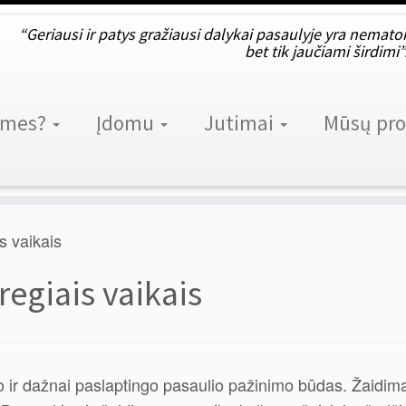
“Geriausi ir patys gražiausi dalykai pasaulyje yra nematom
bet tik jaučiami širdimi
 mes?
Įdomu
Jutimai
Mūsų pro
s vaikais
regiais vaikais
jo ir dažnai paslaptingo pasaulio pažinimo būdas. Žaidima