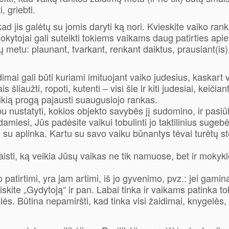
, griebti.
ad jis galėtų su jomis daryti ką nori. Kvieskite vaiko rank
okytojai gali suteikti tokiems vaikams daug patirties api
ų metu: plaunant, tvarkant, renkant daiktus, prausiant(is)
mai gali būti kuriami imituojant vaiko judesius, kaskart v
ais šliaužti, ropoti, kutenti – visi šie ir kiti judesiai, keiči
puikią progą pajausti suaugusiojo rankas.
bu nustatyti, kokios objekto savybės jį sudomino, ir pasiūl
miesi, Jūs padėsite vaikui tobulinti jo taktilinius sugebėj
i su aplinka. Kartu su savo vaiku būnantys tėvai turėtų st
sti, ką veikia Jūsų vaikas ne tik namuose, bet ir mokykloj
patirtimi, yra jam artimi, iš jo gyvenimo, pvz.: jei gamina
skite „Gydytoją“ ir pan. Labai tinka ir vaikams patinka t
ės. Būtina nepamiršti, kad tinka visi žaidimai, knygelės, 