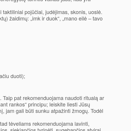
aktiliniai pojūčiai, judėjimas, skonis, uoslė.
ktų) žaidimų: „imk ir duok“, „mano eilė – tavo
ačiu duoti);
. Taip pat rekomenduojama naudoti ritualą ar
nt rankos“ principu; leiskite liesti Jūsų
į, jam gali būti sunku atpažinti žmogų. Todėl
, tad tėveliams rekomenduojama lavinti,
ios, siekiančios tyrinėti, sugebančios atvirai