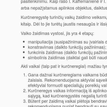
pasitenkinimu. Kaip rašo I. Kaffemanienė ir I
arba nepažįstamus aplinkos objektus, daiktus
Kurčneregystę turinčių vaikų žaidimo veiksmų
kitaip. Dėl to jie turėtų jaustis nesaugūs ir iš
Vaiko žaidimas vystosi, jis yra 4 etapų:
manipuliacija (susipažinimas su įvairiais d
konstravimas (daikto funkcijų pažinimas);
funkcinis žaidimas (daikto funkcijų pažini
simbolinis žaidimas (daiktai gali būti na
Akli vaikai (taip pat ir kurčneregiai) mažiau ty
Gana dažnai kurčneregiams vaikams būding
žaislais. Rekomenduojama aktyviai sąveikau
efektyviai formuoti specialiųjų poreikių v
Kurčneregys vaikas informaciją iš aplinkos
sąlygą, kad kurčneregystės negalią turint
Būtent per žaidimą vaikai plėtoja bendrav
rekomenduojama nuolat bendrauti su savo v