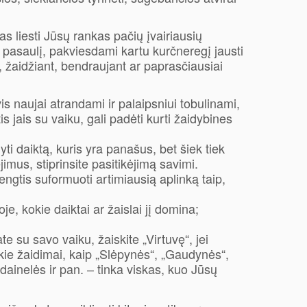
as liesti Jūsų rankas pačių įvairiausių
e pasaulį, pakviesdami kartu kurčneregį jausti
, žaidžiant, bendraujant ar paprasčiausiai
is naujai atrandami ir palaipsniui tobulinami,
antis jais su vaiku, gali padėti kurti žaidybines
yti daiktą, kuris yra panašus, bet šiek tiek
imus, stiprinsite pasitikėjimą savimi.
engtis suformuoti artimiausią aplinką taip,
e, kokie daiktai ar žaislai jį domina;
te su savo vaiku, žaiskite „Virtuvę“, jei
okie žaidimai, kaip „Slėpynės“, „Gaudynės“,
dainelės ir pan. – tinka viskas, kuo Jūsų