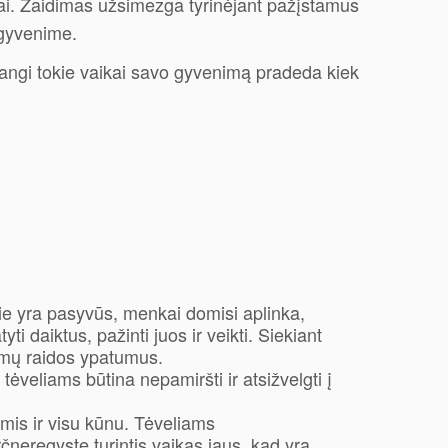
žiai. Žaidimas užsimezga tyrinėjant pažįstamus
 gyvenime.
dangi tokie vaikai savo gyvenimą pradeda kiek
ie yra pasyvūs, menkai domisi aplinka,
 daiktus, pažinti juos ir veikti. Siekiant
dimų raidos ypatumus.
ėveliams būtina nepamiršti ir atsižvelgti į
omis ir visu kūnu. Tėveliams
neregystę turintis vaikas jaus, kad yra