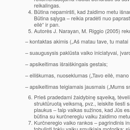
reikalingas.
Būtina nepamiršti, kad žaidimo metu išnaudo
Būtina sąlyga – reikia pradėti nuo paprastų
eilė“ ir pan.
Autorės J. Narayan, M. Riggio (2005) rek
– kontaktas akimis („Aš matau tave, tu matai
– suaugusysis paklūsta vaiko iniciatyvai, įvard
– apsikeitimas išraiškingais gestais;
– eiliškumas, nuoseklumas („Tavo eilė, mano eil
– apsikeitimas teigiamais jausmais („Mums sm
Prieš pradedami žaidybinę sąveiką, tėvel
struktūruotą veiksmą, pvz., leiskite liesti
plaukus – taip vaikas sužinos, kad Jūs es
būtina su kurčneregiu vaiku žaidimo metu b
Kurčneregio vaiko rankos – pagrindinis in
tobulinti tokių vaikų smulkiąją motoriką; s