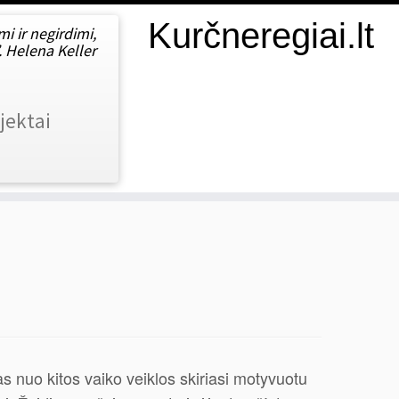
Kurčneregiai.lt
i ir negirdimi,
”. Helena Keller
jektai
s nuo kitos vaiko veiklos skiriasi motyvuotu