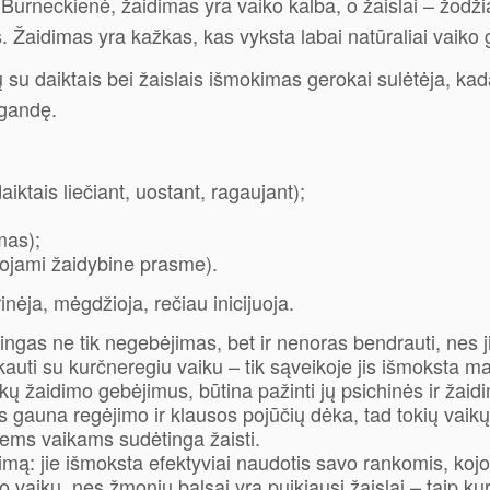
. Burneckienė, žaidimas yra vaiko kalba, o žaislai – žod
. Žaidimas yra kažkas, kas vyksta labai natūraliai vaiko
 su daiktais bei žaislais išmokimas gerokai sulėtėja, ka
sigandę.
aiktais liečiant, uostant, ragaujant);
mas);
udojami žaidybine prasme).
rinėja, mėgdžioja, rečiau inicijuoja.
as ne tik negebėjimas, bet ir nenoras bendrauti, nes j
ti su kurčneregiu vaiku – tik sąveikoje jis išmoksta matyti
aikų žaidimo gebėjimus, būtina pažinti jų psichinės ir žai
 gauna regėjimo ir klausos pojūčių dėka, tad tokių vaikų t
iems vaikams sudėtinga žaisti.
imą: jie išmoksta efektyviai naudotis savo rankomis, koj
aiku, nes žmonių balsai yra puikiausi žaislai – taip kurč