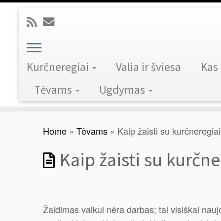
Kurčneregiai
Valia ir šviesa
Kas
Tėvams
Ugdymas
Skip
Home
»
Tėvams
»
Kaip žaisti su kurčneregiai
to
content
Kaip žaisti su kurčne
Žaidimas vaikui nėra darbas; tai visiškai nau